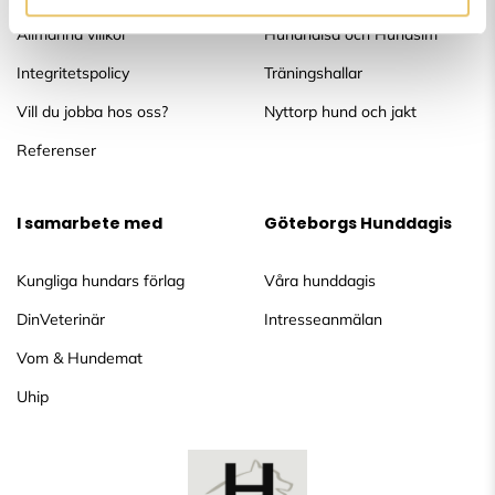
Allmänna villkor
Hundhälsa och Hundsim
Integritetspolicy
Träningshallar
Vill du jobba hos oss?
Nyttorp hund och jakt
Referenser
I samarbete med
Göteborgs Hunddagis
Kungliga hundars förlag
Våra hunddagis
DinVeterinär
Intresseanmälan
Vom & Hundemat
Uhip