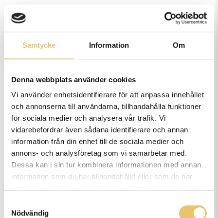
Samtycke
Information
Om
Denna webbplats använder cookies
Vi använder enhetsidentifierare för att anpassa innehållet
och annonserna till användarna, tillhandahålla funktioner
för sociala medier och analysera vår trafik. Vi
vidarebefordrar även sådana identifierare och annan
Vi är Göteborgs största hundcenter. Vi erbjuder kurser,
information från din enhet till de sociala medier och
föreläsningar, privatlektioner, onlineutbildningar,
annons- och analysföretag som vi samarbetar med.
Dessa kan i sin tur kombinera informationen med annan
yrkesutbildningar, hundsim, rehabilitering, friskvård och
information som du har tillhandahållit eller som de har
hunddagis för alla hundar.
samlat in när du har använt deras tjänster.
Samtyckesval
Vi har välutbildade & duktiga instruktörer/lärare och erfarna
Nödvändig