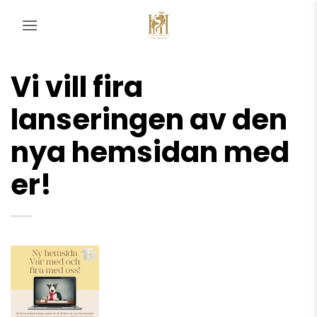
Skip
to
content
Vi vill fira
lanseringen av den
nya hemsidan med
er!