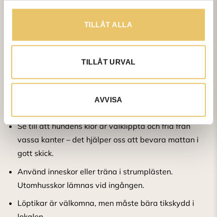
Plocka alltid upp efter din hund vid rastning utomhus.
TILLÅT ALLA
Låt inte hunden kissa på husvägg, trappa eller
grannarnas gräsmattor.
TILLÅT URVAL
När ni går in i hallen
Torka av tassar och päls innan ni går in i
AVVISA
träningshallen.
Se till att hundens klor är välklippta och fria från
vassa kanter – det hjälper oss att bevara mattan i
gott skick.
Använd inneskor eller träna i strumplästen.
Utomhusskor lämnas vid ingången.
Löptikar är välkomna, men måste bära tikskydd i
lokalen.