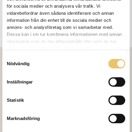
för sociala medier och analysera vår trafik. Vi
vidarebefordrar även sådana identifierare och annan
information från din enhet till de sociala medier och
annons- och analysföretag som vi samarbetar med.
Dessa kan i sin tur kombinera informationen med annan
information som du har tillhandahållit eller som de har
samlat in när du har använt deras tjänster.
Samtyckesval
Nödvändig
Trivselregler i våra hallar
Inställningar
Innan ni börjar träna
Statistik
Rasta din hund innan träningen för att undvika
Marknadsföring
olyckor. Städstationer och instruktioner finns om
olyckan ändå skulle vara framme.