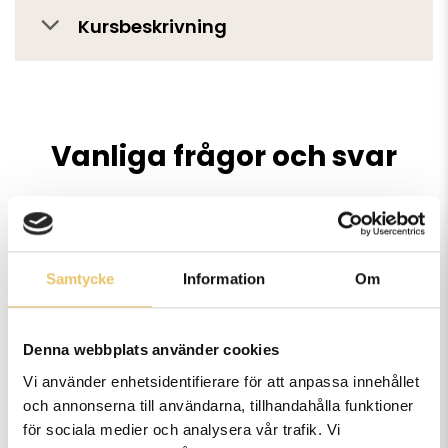
Kursbeskrivning
Vanliga frågor och svar
Vart håller ni era kurser?
Samtycke
Information
Om
Denna webbplats använder cookies
Hur många deltagare har ni på
Vi använder enhetsidentifierare för att anpassa innehållet
era kurser?
och annonserna till användarna, tillhandahålla funktioner
för sociala medier och analysera vår trafik. Vi