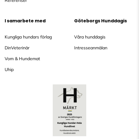
Referenser
I samarbete med
Göteborgs Hunddagis
Kungliga hundars förlag
Våra hunddagis
DinVeterinär
Intresseanmälan
Vom & Hundemat
Uhip