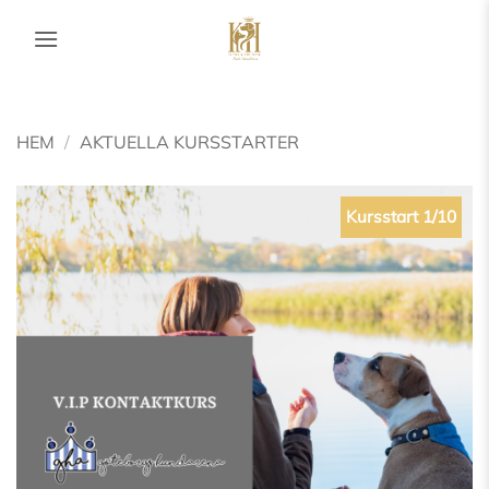
Skip
to
content
HEM
/
AKTUELLA KURSSTARTER
Kursstart 1/10