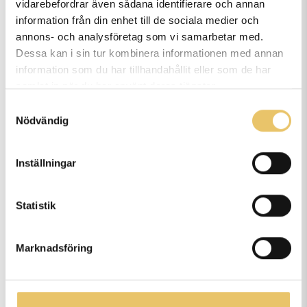
vidarebefordrar även sådana identifierare och annan
Kan man delbetala era kurser?
information från din enhet till de sociala medier och
annons- och analysföretag som vi samarbetar med.
Dessa kan i sin tur kombinera informationen med annan
information som du har tillhandahållit eller som de har
Kan både husse & matte vara
samlat in när du har använt deras tjänster.
med på kursen?
Samtyckesval
Nödvändig
Är löptikar välkomna på era
Inställningar
kurser?
Statistik
Marknadsföring