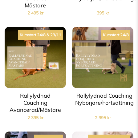
Mästare
2 495
kr
395
kr
Kursstart 24/8 & 23/11
Kursstart 24/8
Rallylydnad
Rallylydnad Coaching
Coaching
Nybörjare/Fortsättning
Avancerad/Mästare
2 395
kr
2 395
kr