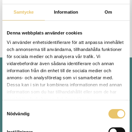
Samtycke
Information
Om
Rallylydnad Tema –
Frestelser
Denna webbplats använder cookies
395
kr
Vi använder enhetsidentifierare för att anpassa innehållet
och annonserna till användarna, tillhandahålla funktioner
för sociala medier och analysera vår trafik. Vi
vidarebefordrar även sådana identifierare och annan
information från din enhet till de sociala medier och
Hur anmäler jag mig till era
annons- och analysföretag som vi samarbetar med.
Dessa kan i sin tur kombinera informationen med annan
kurser?
information som du har tillhandahållit eller som de har
samlat in när du har använt deras tjänster.
Busenkelt! Klicka dig in på den kursktegori du är
Samtyckesval
intresserad av ovan. Därefter ser du vårt utbud
Nödvändig
inom den kategorin, ex. Agility Nybörjare. Där kan
du också läsa mer om vad som ingår i kursen,
Inställningar