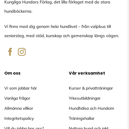
Kungliga Hundars Förlag, det lilla förlaget med de stora
hundböckerna.
Vi finns med dig genom hela hundlivet – från valpbus till
seniorsteg, med stöd, kunskap och gemenskap längs vägen.
Om oss
Vår verksamhet
Vi som jobbar här
Kurser & privatträningar
Vanliga frågor
Yrkesutbildningar
Allmänna villkor
Hundhälsa och Hundsim
Integritetspolicy
Träningshallar
Vill du jobba hos oss?
Nyttorp hund och jakt