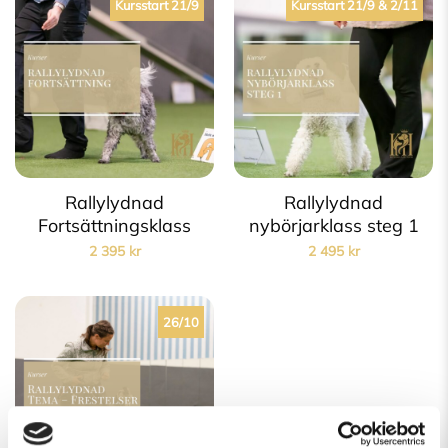
Kursstart 21/9
Kursstart 21/9 & 2/11
Rallylydnad
Rallylydnad
Fortsättningsklass
nybörjarklass steg 1
2 395
kr
2 495
kr
26/10