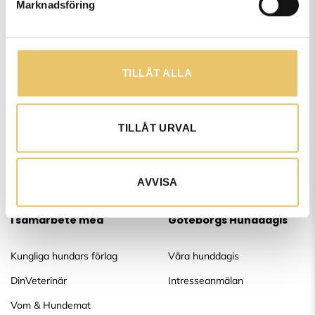
Marknadsföring
Om oss
Vår verksamhet
Vi som jobbar här
Kurser & privatträningar
TILLÅT ALLA
Vanliga frågor
Yrkesutbildningar
Allmänna villkor
Hundhälsa och Hundsim
Integritetspolicy
Träningshallar
TILLÅT URVAL
Vill du jobba hos oss?
Nyttorp hund och jakt
Referenser
AVVISA
I samarbete med
Göteborgs Hunddagis
Kungliga hundars förlag
Våra hunddagis
DinVeterinär
Intresseanmälan
Vom & Hundemat