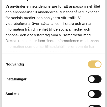
yrkesutbildningar, hundsim, rehabilitering, friskvård och
Vi använder enhetsidentifierare för att anpassa innehållet
hunddagis för alla hundar.
och annonserna till användarna, tillhandahålla funktioner
för sociala medier och analysera vår trafik. Vi
Vi har välutbildade & duktiga instruktörer/lärare och erfarna
vidarebefordrar även sådana identifierare och annan
information från din enhet till de sociala medier och
rehabiliteringterapeuter. Vi har drygt 2500kvm lokalyta som
annons- och analysföretag som vi samarbetar med.
är fördelat på 5 hallar och ett hundsim. Vi driver även 5
Dessa kan i sin tur kombinera informationen med annan
hunddagis i Göteborg och 1 i Alingsås. Utöver det har vi
information som du har tillhandahållit eller som de har
samlat in när du har använt deras tjänster.
Kungliga Hundars Förlag, det lilla förlaget med de stora
Samtyckesval
hundböckerna.
Nödvändig
Vi finns med dig genom hela hundlivet – från valpbus till
Inställningar
seniorsteg, med stöd, kunskap och gemenskap längs vägen.
Statistik