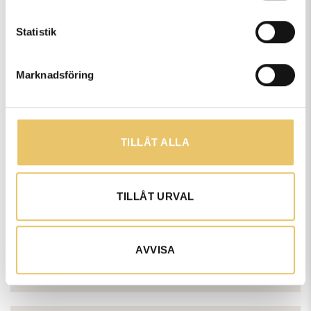
Vanliga frågor och svar
Statistik
Marknadsföring
När startar nästa
kurs/utbildning?
TILLÅT ALLA
Hur lång tid tar det för mig att
TILLÅT URVAL
fullfölja utbildningen?
AVVISA
Hur går utbildningen till?