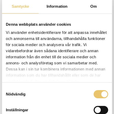
läsåret med uppehåll för sportlov,
Samtycke
Information
Om
sommarlov, höstlov, jullov &
helgdagar. Litteratur ingår ej.
Denna webbplats använder cookies
Vi använder enhetsidentifierare för att anpassa innehållet
och annonserna till användarna, tillhandahålla funktioner
Utbildningen innehåll
för sociala medier och analysera vår trafik. Vi
vidarebefordrar även sådana identifierare och annan
information från din enhet till de sociala medier och
annons- och analysföretag som vi samarbetar med.
Lärare
Dessa kan i sin tur kombinera informationen med annan
information som du har tillhandahållit eller som de har
samlat in när du har använt deras tjänster.
Förkunskapskrav
Samtyckesval
Nödvändig
Inställningar