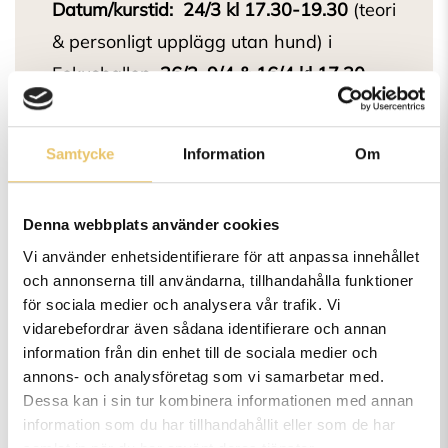
Datum/kurstid:
24/3
kl 17.30-19.30
(teori
& personligt upplägg utan hund) i
Fokushallen.
26/3, 9/4 & 16/4
kl 17.30-
19.30
praktisk tävlingsträning och
analys i Lyckohallen samt caféet.
Samtycke
Information
Om
Plats:
Göteborgs Hundarena Fokushallen
(teori) och Lyckohallen (praktik),
Denna webbplats använder cookies
Åskvädersgatan 1 GÖTEBORG
Vi använder enhetsidentifierare för att anpassa innehållet
Instruktör/föreläsare:
Tina Gavling
och annonserna till användarna, tillhandahålla funktioner
för sociala medier och analysera vår trafik. Vi
vidarebefordrar även sådana identifierare och annan
information från din enhet till de sociala medier och
annons- och analysföretag som vi samarbetar med.
Dessa kan i sin tur kombinera informationen med annan
Vanliga frågor och svar
information som du har tillhandahållit eller som de har