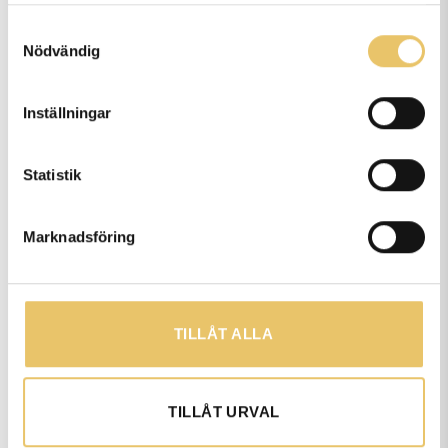
samlat in när du har använt deras tjänster.
Samtyckesval
Nödvändig
Vart håller ni era kurser?
Inställningar
Hur många deltagare har ni på
Statistik
era kurser?
Marknadsföring
Kan man delbetala era kurser?
TILLÅT ALLA
Kan både husse & matte vara
med på kursen?
TILLÅT URVAL