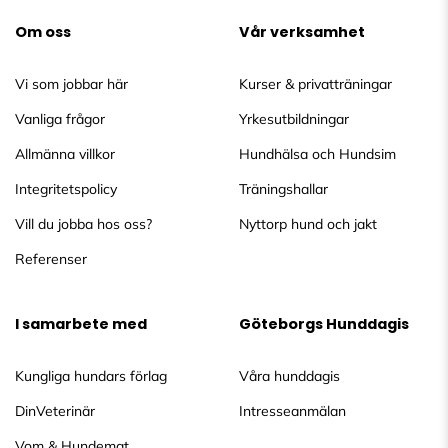
Om oss
Vår verksamhet
Vi som jobbar här
Kurser & privatträningar
Vanliga frågor
Yrkesutbildningar
Allmänna villkor
Hundhälsa och Hundsim
Integritetspolicy
Träningshallar
Vill du jobba hos oss?
Nyttorp hund och jakt
Referenser
I samarbete med
Göteborgs Hunddagis
Kungliga hundars förlag
Våra hunddagis
DinVeterinär
Intresseanmälan
Vom & Hundemat