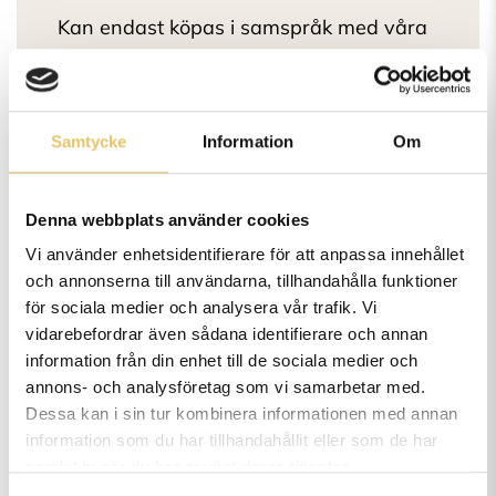
Kan endast köpas i samspråk med våra
hundsfyioterapeuter. Bokas via
info@kungligahundar.se
Samtycke
Information
Om
Denna webbplats använder cookies
Vanliga frågor och svar
Vi använder enhetsidentifierare för att anpassa innehållet
och annonserna till användarna, tillhandahålla funktioner
för sociala medier och analysera vår trafik. Vi
vidarebefordrar även sådana identifierare och annan
information från din enhet till de sociala medier och
När startar nästa
annons- och analysföretag som vi samarbetar med.
Dessa kan i sin tur kombinera informationen med annan
kurs/utbildning?
information som du har tillhandahållit eller som de har
samlat in när du har använt deras tjänster.