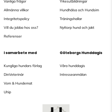
Vanliga frågor
Yrkesutbildningar
Allmänna villkor
Hundhälsa och Hundsim
Integritetspolicy
Träningshallar
Vill du jobba hos oss?
Nyttorp hund och jakt
Referenser
I samarbete med
Göteborgs Hunddagis
Kungliga hundars förlag
Våra hunddagis
DinVeterinär
Intresseanmälan
Vom & Hundemat
Uhip