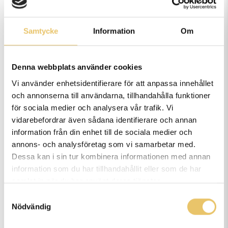
Ha god kunskap om momenten i alla
klasser.
Samtycke
Information
Om
Rallylydnad Coaching A/M
Datum:
24/8, 31/8, 7/9 & 14/9
Denna webbplats använder cookies
Kurstid:
19.15-20.45
Vi använder enhetsidentifierare för att anpassa innehållet
och annonserna till användarna, tillhandahålla funktioner
Plats:
Kungliga Hundar Topphallen,
för sociala medier och analysera vår trafik. Vi
Åskvädersgatan 1 GÖTEBORG
vidarebefordrar även sådana identifierare och annan
Instruktör/föreläsare:
Anna Ivarsson
information från din enhet till de sociala medier och
annons- och analysföretag som vi samarbetar med.
Rallylydnad Coaching A/M
Dessa kan i sin tur kombinera informationen med annan
information som du har tillhandahållit eller som de har
Datum:
23/11, 30/11, 7/12 & 14/12
samlat in när du har använt deras tjänster.
Kurstid:
19.15-20.45
Samtyckesval
Plats:
Kungliga Hundar Topphallen,
Nödvändig
Åskvädersgatan 1 GÖTEBORG