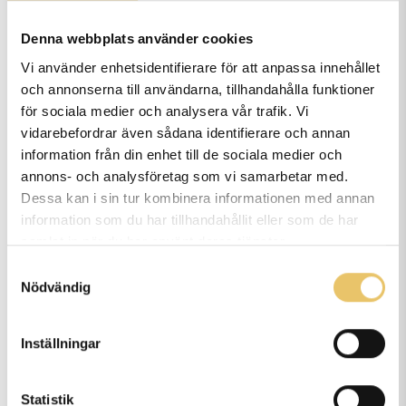
Vanliga frågor och svar
Denna webbplats använder cookies
Vi använder enhetsidentifierare för att anpassa innehållet
och annonserna till användarna, tillhandahålla funktioner
för sociala medier och analysera vår trafik. Vi
vidarebefordrar även sådana identifierare och annan
Vart håller ni era kurser?
information från din enhet till de sociala medier och
annons- och analysföretag som vi samarbetar med.
Dessa kan i sin tur kombinera informationen med annan
information som du har tillhandahållit eller som de har
Hur många deltagare har ni på
samlat in när du har använt deras tjänster.
era kurser?
Samtyckesval
Nödvändig
Kan man delbetala era kurser?
Inställningar
Statistik