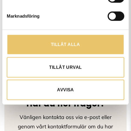
Kan både husse & matte vara
med på kursen?
Marknadsföring
Är löptikar välkomna på era
TILLÅT ALLA
kurser?
TILLÅT URVAL
AVVISA
Har du fler frågor?
Vänligen kontakta oss via e-post eller
genom vårt kontaktformulär om du har