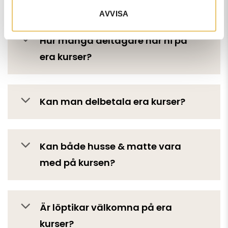
AVVISA
Hur många deltagare har ni på
era kurser?
Kan man delbetala era kurser?
Kan både husse & matte vara
med på kursen?
Är löptikar välkomna på era
kurser?