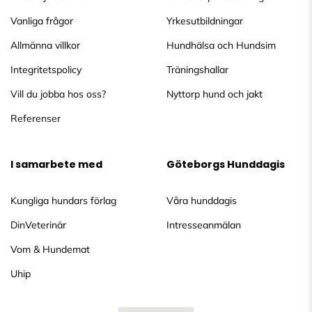
Vanliga frågor
Yrkesutbildningar
Allmänna villkor
Hundhälsa och Hundsim
Integritetspolicy
Träningshallar
Vill du jobba hos oss?
Nyttorp hund och jakt
Referenser
I samarbete med
Göteborgs Hunddagis
Kungliga hundars förlag
Våra hunddagis
DinVeterinär
Intresseanmälan
Vom & Hundemat
Uhip