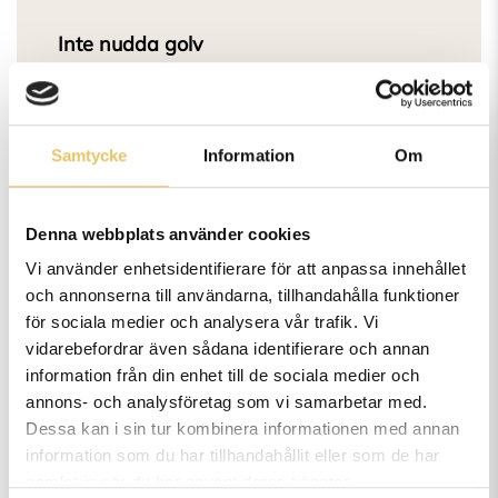
Inte nudda golv
Datum
: 6/12
Tid:
18.55-19.55
Plats:
Kungliga Hundar, Lyckohallen,
Samtycke
Information
Om
Åskvädersgatan 1 GÖTEBORG
Instruktör/föreläsare
: Malin Cylven
Denna webbplats använder cookies
Vi använder enhetsidentifierare för att anpassa innehållet
Inte nudda golv
och annonserna till användarna, tillhandahålla funktioner
Datum
: 14/12
för sociala medier och analysera vår trafik. Vi
Tid:
17.45-18.45
vidarebefordrar även sådana identifierare och annan
information från din enhet till de sociala medier och
Plats:
Kungliga Hundar, Lyckohallen,
annons- och analysföretag som vi samarbetar med.
Åskvädersgatan 1 GÖTEBORG
Dessa kan i sin tur kombinera informationen med annan
Instruktör/föreläsare
: Malin Cylven
information som du har tillhandahållit eller som de har
samlat in när du har använt deras tjänster.