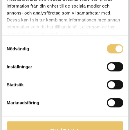
Kan man delbetala era kurser?
information från din enhet till de sociala medier och
annons- och analysföretag som vi samarbetar med.
Dessa kan i sin tur kombinera informationen med annan
information som du har tillhandahållit eller som de har
Kan både husse & matte vara
samlat in när du har använt deras tjänster.
med på kursen?
Samtyckesval
Nödvändig
Är löptikar välkomna på era
Inställningar
kurser?
Statistik
Marknadsföring
Har du fler frågor?