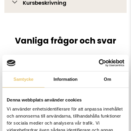
Kursbeskrivning
Vanliga frågor och svar
Vart håller ni era kurser?
Samtycke
Information
Om
Hur många deltagare har ni på
Denna webbplats använder cookies
era kurser?
Vi använder enhetsidentifierare för att anpassa innehållet
och annonserna till användarna, tillhandahålla funktioner
för sociala medier och analysera vår trafik. Vi
vidarebefordrar även sådana identifierare och annan