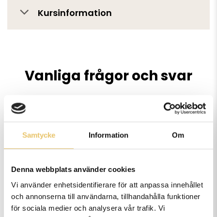
Kursinformation
Vanliga frågor och svar
Vart håller ni era kurser?
Samtycke
Information
Om
Denna webbplats använder cookies
Hur många deltagare har ni på
Vi använder enhetsidentifierare för att anpassa innehållet
era kurser?
och annonserna till användarna, tillhandahålla funktioner
för sociala medier och analysera vår trafik. Vi