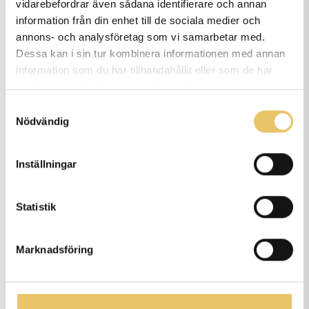
vidarebefordrar även sådana identifierare och annan
Kan man delbetala era kurser?
information från din enhet till de sociala medier och
annons- och analysföretag som vi samarbetar med.
Dessa kan i sin tur kombinera informationen med annan
information som du har tillhandahållit eller som de har
Kan både husse & matte vara
samlat in när du har använt deras tjänster.
med på kursen?
Samtyckesval
Nödvändig
Är löptikar välkomna på era
Inställningar
kurser?
Statistik
Marknadsföring