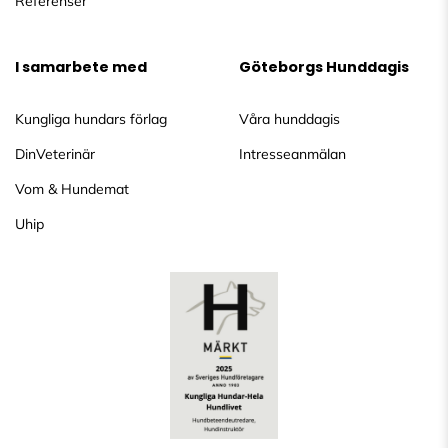
Referenser
I samarbete med
Göteborgs Hunddagis
Kungliga hundars förlag
Våra hunddagis
DinVeterinär
Intresseanmälan
Vom & Hundemat
Uhip