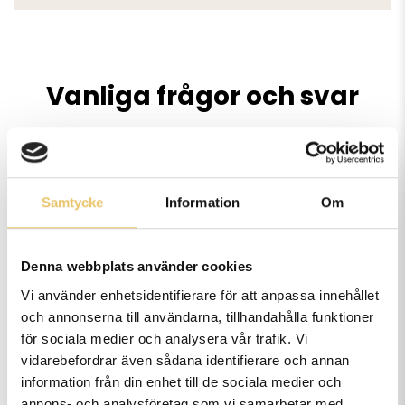
Vanliga frågor och svar
Vart håller ni era kurser?
Samtycke
Information
Om
Denna webbplats använder cookies
Hur många deltagare har ni på
Vi använder enhetsidentifierare för att anpassa innehållet
era kurser?
och annonserna till användarna, tillhandahålla funktioner
för sociala medier och analysera vår trafik. Vi
vidarebefordrar även sådana identifierare och annan
information från din enhet till de sociala medier och
Kan man delbetala era kurser?
annons- och analysföretag som vi samarbetar med.