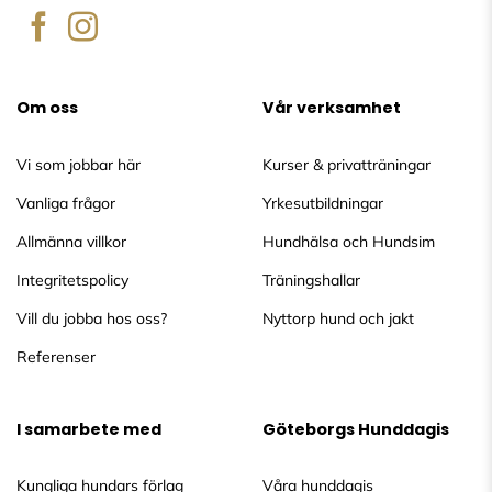
Om oss
Vår verksamhet
Vi som jobbar här
Kurser & privatträningar
Vanliga frågor
Yrkesutbildningar
Allmänna villkor
Hundhälsa och Hundsim
Integritetspolicy
Träningshallar
Vill du jobba hos oss?
Nyttorp hund och jakt
Referenser
I samarbete med
Göteborgs Hunddagis
Kungliga hundars förlag
Våra hunddagis