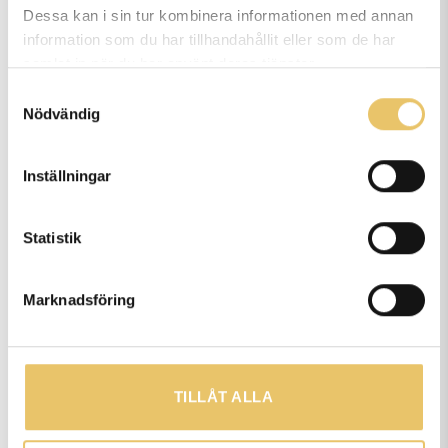
Dessa kan i sin tur kombinera informationen med annan
information som du har tillhandahållit eller som de har
samlat in när du har använt deras tjänster.
När startar nästa
Samtyckesval
kurs/utbildning?
Nödvändig
Inställningar
Hur lång tid tar det för mig att
fullfölja utbildningen?
Statistik
Marknadsföring
Hur går utbildningen till?
TILLÅT ALLA
Behöver jag egen hund för att
gå en utbildning eller kurs hos