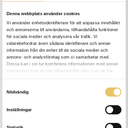
ansvara för hundsimmet och rehabavdelningen.
Denna webbplats använder cookies
Hon ser fram emot att kunna erbjuda en
Vi använder enhetsidentifierare för att anpassa innehållet
helhetslösning för hundars hälsa:
och annonserna till användarna, tillhandahålla funktioner
för sociala medier och analysera vår trafik. Vi
– Jag ser verkligen fram emot att träffa
vidarebefordrar även sådana identifierare och annan
alla hundar och deras ägare, och att
information från din enhet till de sociala medier och
annons- och analysföretag som vi samarbetar med.
kunna erbjuda lite av allt – inte bara
Dessa kan i sin tur kombinera informationen med annan
simmet utan även massage, laser och
information som du har tillhandahållit eller som de har
water treadmill. Att kunna kombinera de
samlat in när du har använt deras tjänster.
olika delarna och anpassa efter varje
Samtyckesval
Nödvändig
hunds behov är så roligt. Det är en
speciell känsla att få följa hundarnas
Inställningar
utveckling – att se dem bygga styrka,
återhämta sig och hitta tillbaka till glädjen
Statistik