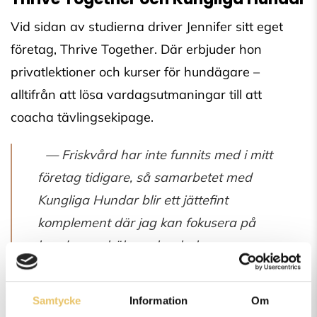
Vid sidan av studierna driver Jennifer sitt eget
företag, Thrive Together. Där erbjuder hon
privatlektioner och kurser för hundägare –
alltifrån att lösa vardagsutmaningar till att
coacha tävlingsekipage.
— Friskvård har inte funnits med i mitt
företag tidigare, så samarbetet med
Kungliga Hundar blir ett jättefint
komplement där jag kan fokusera på
hundarnas hälsa och rehab.
Hundsim, massage och mer
Samtycke
Information
Om
Hos Kungliga Hundar kommer Jennifer att