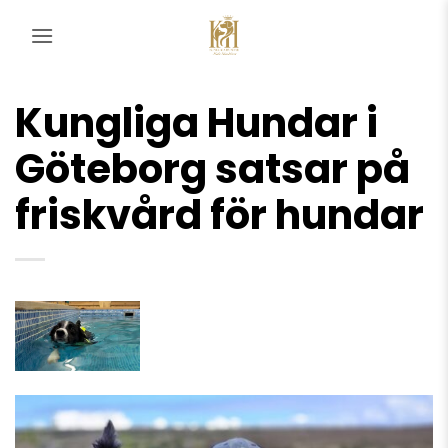
Skip
to
content
Kungliga Hundar i
Göteborg satsar på
friskvård för hundar