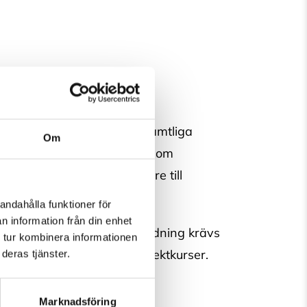
lade föreläsningar igenom samtliga
Om
pgifter samt egna filmklipp som
eleven skall kunna gå vidare till
andahålla funktioner för
n information från din enhet
tersom det är en distansutbildning krävs
 tur kombinera informationen
 av projekthundar samt projektkurser.
deras tjänster.
Marknadsföring