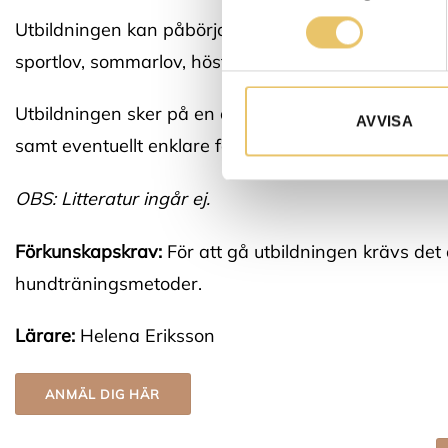
Utbildningen kan påbörjas löpande och du har hela 
sportlov, sommarlov, höstlov, jullov & helgdagar.
Utbildningen sker på en onlineplattform och tillgån
AVVISA
samt eventuellt enklare form av filmredigeringspro
OBS: Litteratur ingår ej.
Förkunskapskrav:
För att gå utbildningen krävs det 
hundträningsmetoder.
Lärare:
Helena Eriksson
ANMÄL DIG HÄR