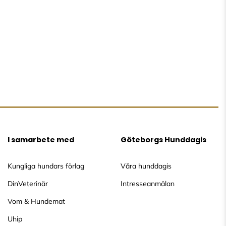
I samarbete med
Göteborgs Hunddagis
Kungliga hundars förlag
Våra hunddagis
DinVeterinär
Intresseanmälan
Vom & Hundemat
Uhip