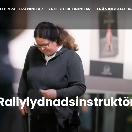
H PRIVATTRÄNINGAR
YRKESUTBILDNINGAR
TRÄNINGSHALLA
Rallylydnadsinstruktö