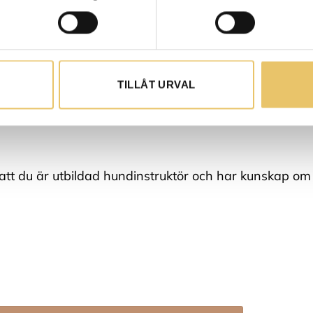
2 år på dig att genomföra den. Utbildningen följer de
g till dator och ordbehandlingsprogram krävs. Tillgång
TILLÅT URVAL
gram.
att du är utbildad hundinstruktör och har kunskap om 