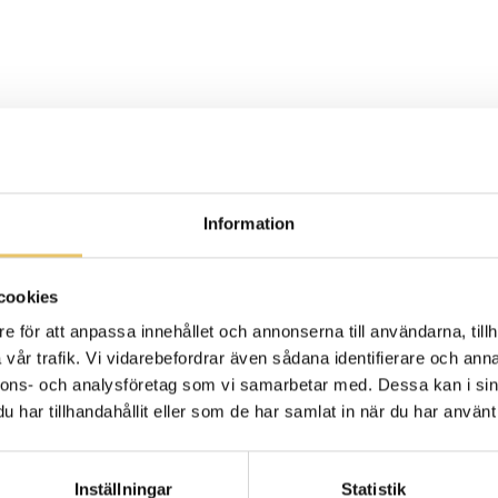
jälp av filmklipp, litteratur, textdokument samt inspe
Information
nsikt i sporten. Eleven lämnar löpande in skriftliga up
vissa block av utbildningen måste vara klara för att 
cookies
e för att anpassa innehållet och annonserna till användarna, tillh
vår trafik. Vi vidarebefordrar även sådana identifierare och anna
h privatlektioner i rallylydnadens samtliga klasser. Ef
nnons- och analysföretag som vi samarbetar med. Dessa kan i sin
 din egen takt. Utbildningen avslutas med redovisning
har tillhandahållit eller som de har samlat in när du har använt 
Inställningar
Statistik