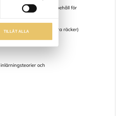
t allmänna läsåret med uppehåll för
 till filmkamera (mobilkamera räcker)
TILLÅT ALLA
inlärningsteorier och