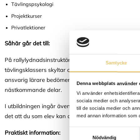
Tävlingspsykologi
Projektkurser
Privatlektioner
Såhär går det till:
På rallylydnadsinstruktörsutbildningen går vi med h
Samtycke
tävlingsklassers skyltar och moment för att få god i
ansvarig lärare bedömer och ger feedback kring, och 
Denna webbplats använder 
nästkommande delar.
Vi använder enhetsidentifierar
sociala medier och analysera 
I utbildningen ingår även att hålla projektkurser oc
till de sociala medier och a
det att du som elev kan arbeta självständigt men i
med annan information som du 
Samtyckesval
Praktiskt information:
Nödvändig