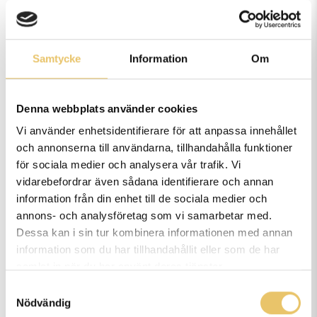
Kursupplägg
Träning av egen hund
Samtycke
Information
Om
Projektträning och projekthundar
Praktiskt information:
Denna webbplats använder cookies
Vi använder enhetsidentifierare för att anpassa innehållet
Utbildningen kan påbörjas löpande och du har
och annonserna till användarna, tillhandahålla funktioner
för sociala medier och analysera vår trafik. Vi
hela 2 år på dig att genomföra den. Utbildningen
vidarebefordrar även sådana identifierare och annan
följer det allmänna läsåret med uppehåll för
information från din enhet till de sociala medier och
sportlov, sommarlov, höstlov, jullov & helgdagar.
annons- och analysföretag som vi samarbetar med.
Dessa kan i sin tur kombinera informationen med annan
information som du har tillhandahållit eller som de har
Utbildningen sker på en onlineplattform och
samlat in när du har använt deras tjänster.
tillgång till dator och ordbehandlingsprogram
Samtyckesval
krävs. Tillgång till filmkamera (mobilkamera
Nödvändig