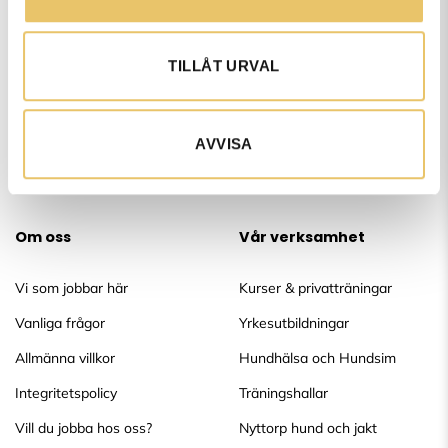
hundböckerna.
TILLÅT URVAL
Vi finns med dig genom hela hundlivet – från valpbus till
seniorsteg, med stöd, kunskap och gemenskap längs vägen.
AVVISA
Om oss
Vår verksamhet
Vi som jobbar här
Kurser & privatträningar
Vanliga frågor
Yrkesutbildningar
Allmänna villkor
Hundhälsa och Hundsim
Integritetspolicy
Träningshallar
Vill du jobba hos oss?
Nyttorp hund och jakt