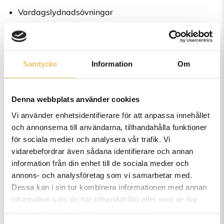
Vardagslydnadsövningar
Nosarbete
Foderkunskap
Samtycke
Information
Om
Hundens friskvård
Hundens sjukvård
Denna webbplats använder cookies
Stress och rädslor
Vi använder enhetsidentifierare för att anpassa innehållet
Myter och missförstånd
och annonserna till användarna, tillhandahålla funktioner
för sociala medier och analysera vår trafik. Vi
Lagar och regler kring hundar
vidarebefordrar även sådana identifierare och annan
Etik i livet med hund
information från din enhet till de sociala medier och
annons- och analysföretag som vi samarbetar med.
Litteratur ingår ej.
Dessa kan i sin tur kombinera informationen med annan
information som du har tillhandahållit eller som de har
samlat in när du har använt deras tjänster.
Lärare:
Helena Eriksson och Tina Gavling