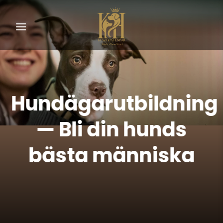
Skip
to
content
Hundägarutbildning
— Bli din hunds
bästa människa