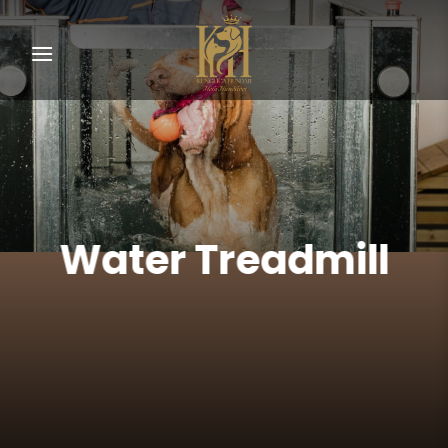
Skip
to
content
Water Treadmill