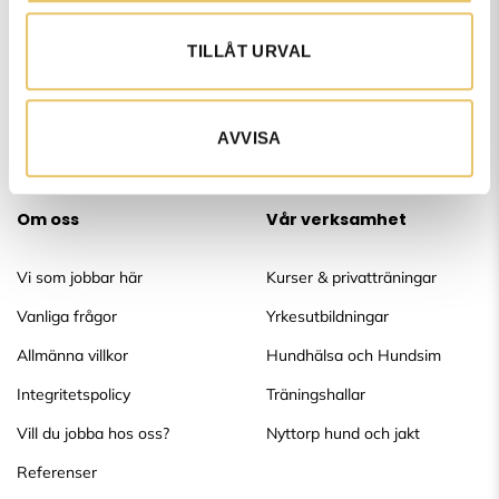
Vi finns med dig genom hela hundlivet – från valpbus till
TILLÅT URVAL
seniorsteg, med stöd, kunskap och gemenskap längs vägen.
AVVISA
Om oss
Vår verksamhet
Vi som jobbar här
Kurser & privatträningar
Vanliga frågor
Yrkesutbildningar
Allmänna villkor
Hundhälsa och Hundsim
Integritetspolicy
Träningshallar
Vill du jobba hos oss?
Nyttorp hund och jakt
Referenser