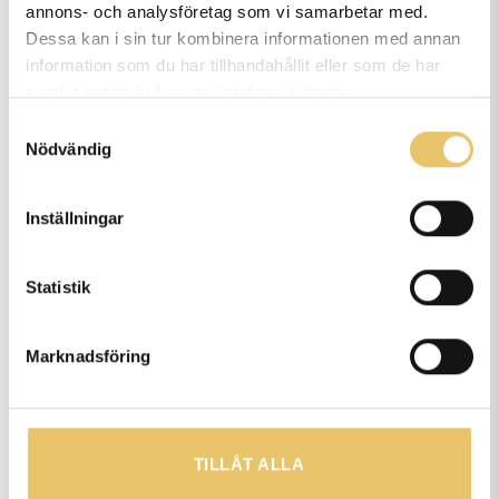
annons- och analysföretag som vi samarbetar med.
Dessa kan i sin tur kombinera informationen med annan
information som du har tillhandahållit eller som de har
samlat in när du har använt deras tjänster.
Samtyckesval
Vi är Göteborgs största hundcenter. Vi erbjuder kurser,
Nödvändig
föreläsningar, privatlektioner, onlineutbildningar,
yrkesutbildningar, hundsim, rehabilitering, friskvård och
Inställningar
hunddagis för alla hundar.
Statistik
Vi har välutbildade & duktiga instruktörer/lärare och erfarna
rehabiliteringterapeuter. Vi har drygt 2500kvm lokalyta som
Marknadsföring
är fördelat på 5 hallar och ett hundsim. Vi driver även 5
hunddagis i Göteborg och 1 i Alingsås. Utöver det har vi
Kungliga Hundars Förlag, det lilla förlaget med de stora
TILLÅT ALLA
hundböckerna.